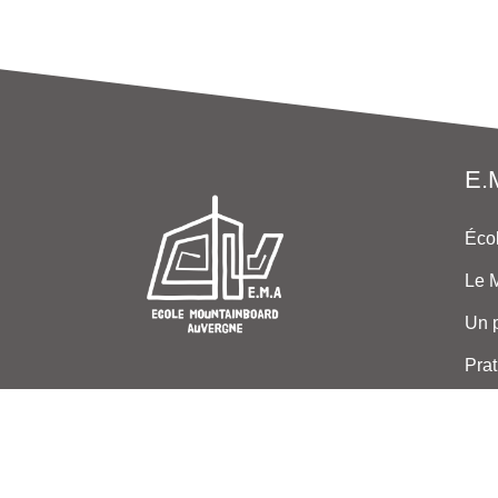
E.
Éco
Le 
Un p
Prat
Part