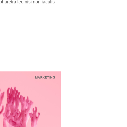
haretra leo nisi non iaculis
.
MARKETING