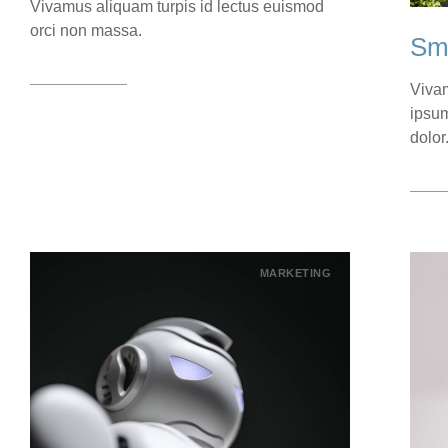
Vivamus aliquam turpis id lectus euismod
orci non massa.
Sm
View case
Vivam
ipsum
dolor
View
MARKETING