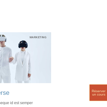
MARKETING
Réserver
rse
un cours
neque id est semper