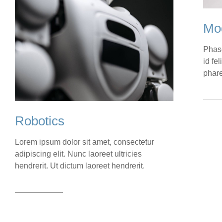
Mo
Phase
id fe
phare
View
Robotics
Lorem ipsum dolor sit amet, consectetur
adipiscing elit. Nunc laoreet ultricies
hendrerit. Ut dictum laoreet hendrerit.
View case