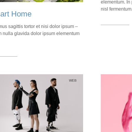
elementum. In p
nisl fermentum
art Home
View case
us sagittis tortor et nisi dolor ipsum –
 nulla glavida dolor ipsum elementum
.
 case
WEB