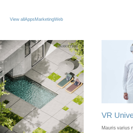
View all
Apps
Marketing
Web
MARKETING
VR Unive
Mauris varius 