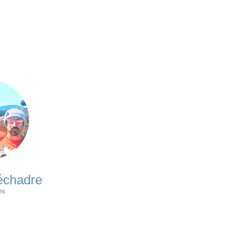
échadre
ns