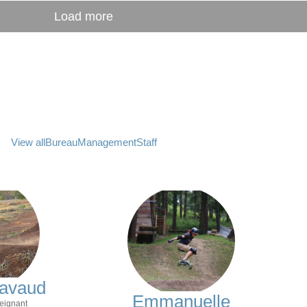
Load more
View all
Bureau
Management
Staff
Lavaud
Emmanuelle
eignant