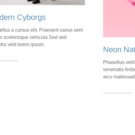
dern Cyborgs
llus a cursus elit. Praesent varius sem
lis scelerisque vehicula Sed sed
tra velit lorem ipsum.
Neon Nat
 case
Phasellus velit 
venenatis finib
arcu malesuad
View case