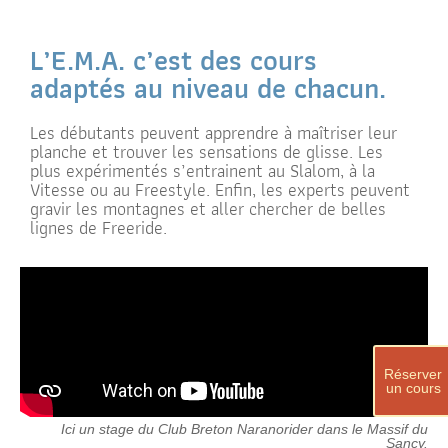
L’E.M.A. c’est des cours
adaptés au niveau de chacun.
Les débutants peuvent apprendre à maîtriser leur
planche et trouver les sensations de glisse. Les
plus expérimentés s’entrainent au Slalom, à la
Vitesse ou au Freestyle. Enfin, les experts peuvent
gravir les montagnes et aller chercher de belles
lignes de Freeride.
Réserver
un cours
Ici un stage du Club Breton Naranorider dans le Massif du
Sancy.