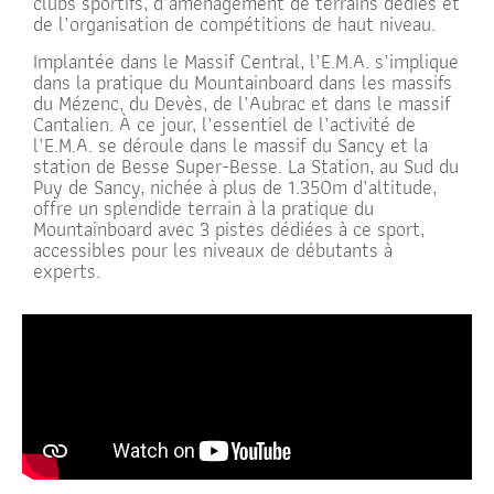
clubs sportifs, d’aménagement de terrains dédiés et
de l’organisation de compétitions de haut niveau.
Implantée dans le Massif Central, l’E.M.A. s’implique
dans la pratique du Mountainboard dans les massifs
du Mézenc, du Devès, de l’Aubrac et dans le massif
Cantalien. À ce jour, l’essentiel de l’activité de
l’E.M.A. se déroule dans le massif du Sancy et la
station de Besse Super-Besse. La Station, au Sud du
Puy de Sancy, nichée à plus de 1.350m d’altitude,
offre un splendide terrain à la pratique du
Mountainboard avec 3 pistes dédiées à ce sport,
accessibles pour les niveaux de débutants à
experts.