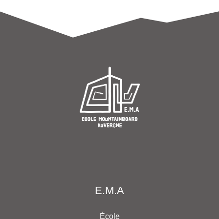
E.M.A
École