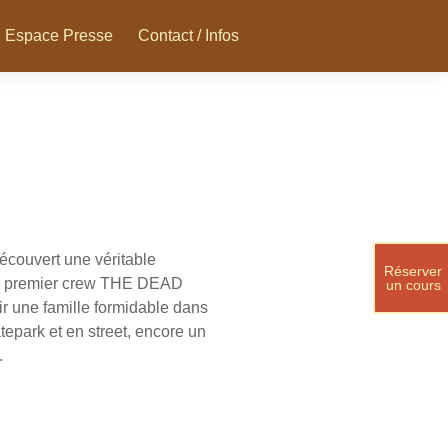
Espace Presse
Contact / Infos
découvert une véritable
Réserver
tre premier crew THE DEAD
un cours
ir une famille formidable dans
epark et en street, encore un
.