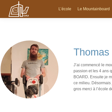
L’école
Le Mountainboard
Thomas 
J’ai commencé le moun
passion et les 4 ans
BOARD. Ensuite je me 
ce milieu. Désormais 
gros merci à l’école 