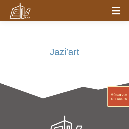
Jazi’art
Réserver
un cours