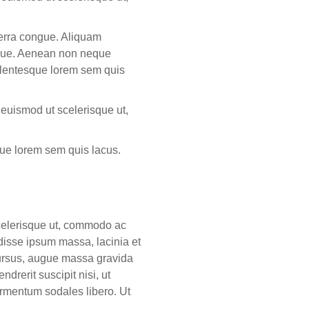
iverra congue. Aliquam
ongue. Aenean non neque
pellentesque lorem sem quis
 euismod ut scelerisque ut,
sque lorem sem quis lacus.
scelerisque ut, commodo ac
disse ipsum massa, lacinia et
 cursus, augue massa gravida
rerit suscipit nisi, ut
fermentum sodales libero. Ut