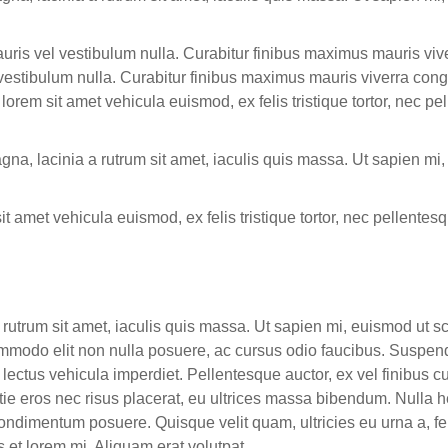
 Mauris vel vestibulum nulla. Curabitur finibus maximus mauris v
vel vestibulum nulla. Curabitur finibus maximus mauris viverra c
, lorem sit amet vehicula euismod, ex felis tristique tortor, nec 
na, lacinia a rutrum sit amet, iaculis quis massa. Ut sapien mi,
it amet vehicula euismod, ex felis tristique tortor, nec pellente
a rutrum sit amet, iaculis quis massa. Ut sapien mi, euismod ut 
ommodo elit non nulla posuere, ac cursus odio faucibus. Suspen
d lectus vehicula imperdiet. Pellentesque auctor, ex vel finibus
e eros nec risus placerat, eu ultrices massa bibendum. Nulla hend
te condimentum posuere. Quisque velit quam, ultricies eu urna a, 
s et lorem mi. Aliquam erat volutpat.