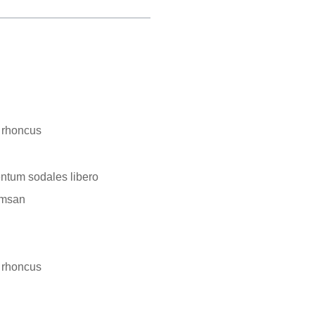
 rhoncus
entum sodales libero
umsan
 rhoncus