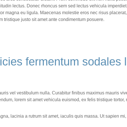
citudin lectus. Donec rhoncus sem sed lectus vehicula imperdiet.
tor magna eu ligula. Maecenas molestie eros nec risus placerat
tiam tristique justo sit amet ante condimentum posuere.
ricies fermentum sodales l
 Mauris vel vestibulum nulla. Curabitur finibus maximus mauris v
bendum, lorem sit amet vehicula euismod, ex felis tristique torto
na, lacinia a rutrum sit amet, iaculis quis massa. Ut sapien mi,