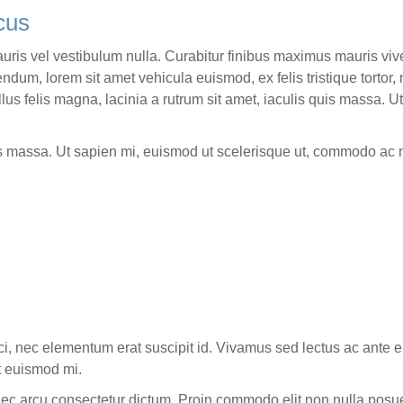
cus
 Mauris vel vestibulum nulla. Curabitur finibus maximus mauris v
bendum, lorem sit amet vehicula euismod, ex felis tristique torto
us felis magna, lacinia a rutrum sit amet, iaculis quis massa. U
uis massa. Ut sapien mi, euismod ut scelerisque ut, commodo ac 
orci, nec elementum erat suscipit id. Vivamus sed lectus ac ant
at euismod mi.
 nec arcu consectetur dictum. Proin commodo elit non nulla posu