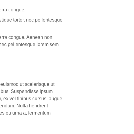
verra congue.
stique tortor, nec pellentesque
iverra congue. Aenean non
r, nec pellentesque lorem sem
 euismod ut scelerisque ut,
cibus. Suspendisse ipsum
r, ex vel finibus cursus, augue
bendum. Nulla hendrerit
cies eu urna a, fermentum