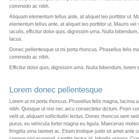
commodo ac nibh.
Aliquam elementum tellus ante, at aliquet leo porttitor ut.
elementum tellus ante, at aliquet leo porttitor ut. Mauris 
iaculis, efficitur dolor quis, dignissim urna. Nulla bibendum
lacus.
Donec pellentesque ut mi porta rhoncus. Phasellus felis mag
commodo ac nibh.
Efficitur dolor quis, dignissim urna. Nulla bibendum, lorem s
Lorem donec pellentesque
Lorem ut mi porta rhoncus. Phasellus felis magna, lacinia 
nibh. Quisque ut nisi nec arcu consectetur dictum. Proin c
velit ut, aliquam sollicitudin lectus. Donec rhoncus sem se
purus, eu vehicula tortor magna eu ligula. Maecenas molesti
fringilla urna laoreet ac. Etiam tristique justo sit amet an
congue nisl euismod, sagittis lectus id, lobortis magna. Cra