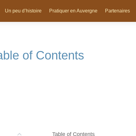
Un peu d’histoire
Pratiquer en Auvergne
Partenaires
able of Contents
Table of Contents