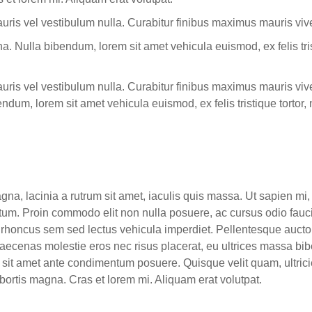
Mauris vel vestibulum nulla. Curabitur finibus maximus mauris vi
na. Nulla bibendum, lorem sit amet vehicula euismod, ex felis tri
 Mauris vel vestibulum nulla. Curabitur finibus maximus mauris v
bendum, lorem sit amet vehicula euismod, ex felis tristique torto
na, lacinia a rutrum sit amet, iaculis quis massa. Ut sapien mi,
ctum. Proin commodo elit non nulla posuere, ac cursus odio fau
ec rhoncus sem sed lectus vehicula imperdiet. Pellentesque aucto
aecenas molestie eros nec risus placerat, eu ultrices massa bi
justo sit amet ante condimentum posuere. Quisque velit quam, ultri
obortis magna. Cras et lorem mi. Aliquam erat volutpat.