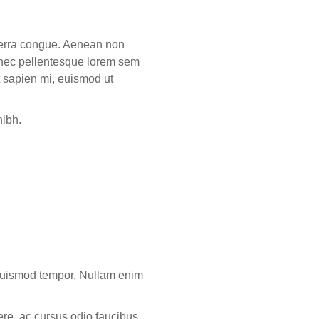
iverra congue. Aenean non
r, nec pellentesque lorem sem
t sapien mi, euismod ut
nibh.
e euismod tempor. Nullam enim
ere, ac cursus odio faucibus.